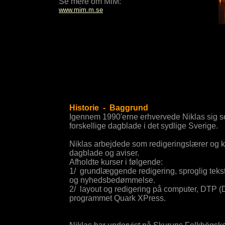
Se mere om MiM:
www.mim.m.se
Historie - Baggrund
Igennem 1990'erne erhvervede Niklas sig so
forskellige dagblade i det sydlige Sverige.
Niklas arbejdede som redigeringslærer og ko
dagblade og aviser.
Afholdte kurser i følgende:
1/ grundlæggende redigering, sproglig teks
og nyhedsbedømmelse.
2/ layout og redigering på computer, DTP (D
programmet Quark XPress.