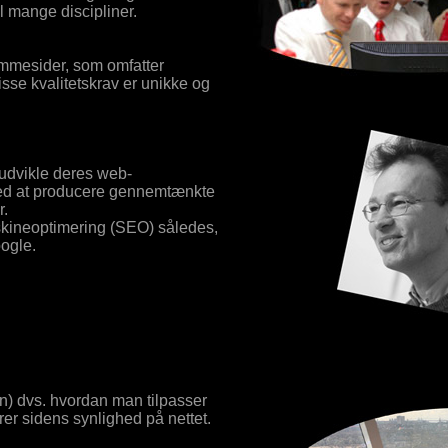
il mange discipliner.
jemmesider, som omfatter
isse kvalitetskrav er unikke og
udvikle deres web-
ved at producere gennemtænkte
r.
kineoptimering (SEO) således,
ogle.
) dvs. hvordan man tilpasser
er sidens synlighed på nettet.