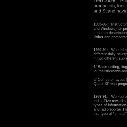
1997-2025:
Prod
production, for 
and Scandinavia
1995-96:
Instructor
and Windows) for pr
separate description
Writer and photograp
1992-94:
Worked as t
different daily new
in two different subj
1/ Basic editing, li
journalistic/news-re
2/ Computer layout (
Quark XPress prog
1987-91:
Worked on p
radio. Five rewardin
types of information-
and radioreporter. H
this type of "critical