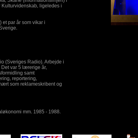
a, Skåne (Informationslinjen) i
or Kulturvidenskab, ligeledes i
) et par år som vikar i
Sverige.
io (Sveriges Radio). Arbejde i
 Det var 5 lærerige år,
sformidling samt
ring, reportering,
imært som reklameskribent og
naløkonomi mm. 1985 - 1988.