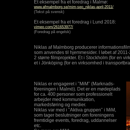
Et eksempel fra et foredrag i Malmø:
www.afmalmborg.se/mim-seo_niklas-april-2011/
(Tekst på svensk)
Et eksempel fra et foredrag i Lund 2018:
vimeo.com/261653977/
(Foredrag på engelsk)
Niklas af Malmborg producerer informationsfilm
som anvendes til hjemmesider. I løbet af 2011-2
2 større filmprojekter. Et i Stockholm (for en 
et i Jönköping (for en virksomhed i transportbr
Niklas er engageret i "MiM" (Marknads-
föreningen i Malmö). Det er en mødeplads
for ca. 400 personer som professionelt
arbejder med kommunikation,
markedsføring og medier.
Niklas var med i "Aktiva gruppen" i MiM,
som tager beslutninger om foreningens
fremtidige events, foredrag, uddannelser
etc.