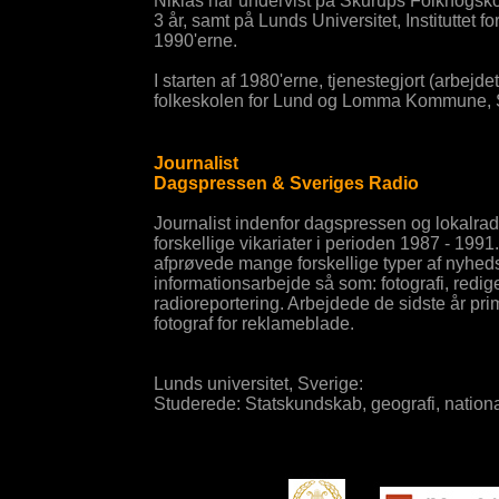
Niklas har undervist på Skurups Folkhögskol
3 år, samt på Lunds Universitet, Instituttet f
1990'erne.
I starten af 1980'erne, tjenestegjort (arbejdet
folkeskolen for Lund og Lomma Kommune, 
Journalist
Dagspressen & Sveriges Radio
Journalist indenfor dagspressen og lokalrad
forskellige vikariater i perioden 1987 - 1991.
afprøvede mange forskellige typer af nyhed
informationsarbejde så som: fotografi, redige
radioreportering. Arbejdede de sidste år pr
fotograf for reklameblade.
Lunds universitet, Sverige:
Studerede: Statskundskab, geografi, natio