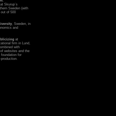
on
,
 at Skurup´s
thern Sweden (with
 out of 500
iversity
, Sweden, in
conomics and
blicizing
at
tional firm in Lund,
combined with
 of websites and the
 foundation for
-production.