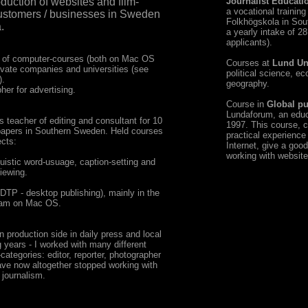
uction of websites and film-
Journalist Educati
a vocational training
customers / businesses in Sweden
Folkhögskola in Sou
.
a yearly intake of 28
applicants).
 of computer-courses (both on Mac OS
Courses at
Lund Un
ivate companies and universities (see
political science, e
).
geography.
her for advertising.
Course in
Global pu
Lundaforum, an educa
eacher of editing and consultant for 10
1997. This course, 
spapers in Southern Sweden. Held courses
practical experience
ects:
Internet, give a good
working with website
nguistic word-usuage, caption-setting and
viewing.
DTP - desktop publishing), mainly in the
ram on Mac OS.
roduction side in daily press and local
g years - I worked with many different
categories: editor, reporter, photographer
ave now altogether stopped working with
" journalism.
Antal besök sedan